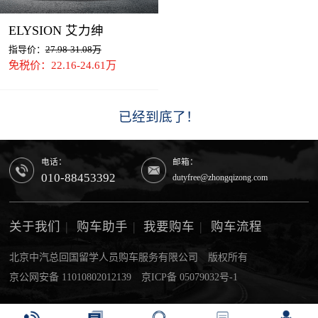
ELYSION 艾力绅
指导价：
27.98-31.08万
免税价：22.16-24.61万
已经到底了！
电话：
邮箱：
010-88453392
dutyfree@zhongqizong.com
关于我们
|
购车助手
|
我要购车
|
购车流程
北京中汽总回国留学人员购车服务有限公司 版权所有
京公网安备 11010802012139
京ICP备 05079032号-1