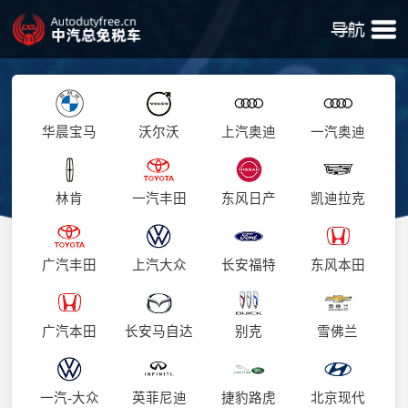
华晨宝马
沃尔沃
上汽奥迪
一汽奥迪
林肯
一汽丰田
东风日产
凯迪拉克
广汽丰田
上汽大众
长安福特
东风本田
广汽本田
长安马自达
别克
雪佛兰
一汽-大众
英菲尼迪
捷豹路虎
北京现代