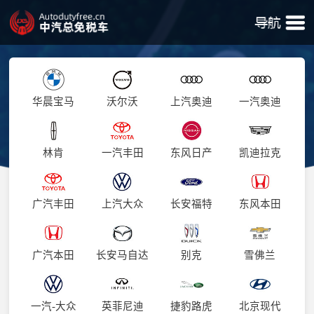
华晨宝马
沃尔沃
上汽奥迪
一汽奥迪
林肯
一汽丰田
东风日产
凯迪拉克
广汽丰田
上汽大众
长安福特
东风本田
广汽本田
长安马自达
别克
雪佛兰
一汽-大众
英菲尼迪
捷豹路虎
北京现代