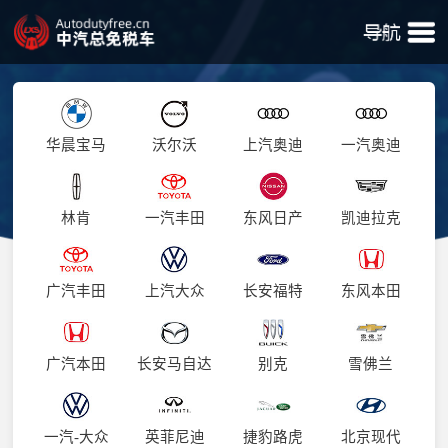
华晨宝马
沃尔沃
上汽奥迪
一汽奥迪
林肯
一汽丰田
东风日产
凯迪拉克
广汽丰田
上汽大众
长安福特
东风本田
广汽本田
长安马自达
别克
雪佛兰
一汽-大众
英菲尼迪
捷豹路虎
北京现代