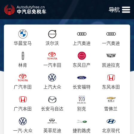
华晨宝马
沃尔沃
上汽奥迪
一汽奥迪
林肯
一汽丰田
东风日产
凯迪拉克
广汽丰田
上汽大众
长安福特
东风本田
广汽本田
长安马自达
别克
雪佛兰
一汽-大众
英菲尼迪
捷豹路虎
北京现代