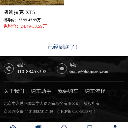
凯迪拉克 XT5
指导价：
37.99-45.99万
免税价：24.49-33.59万
已经到底了！
电话：
邮箱：
010-88453392
dutyfree@zhongqizong.com
关于我们
|
购车助手
|
我要购车
|
购车流程
北京中汽总回国留学人员购车服务有限公司 版权所有
京公网安备 11010802012139
京ICP备 05079032号-1