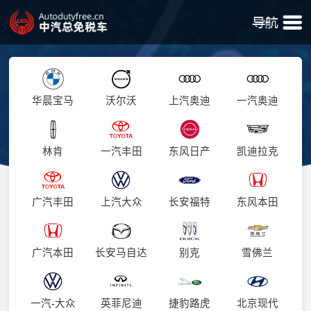
华晨宝马
沃尔沃
上汽奥迪
一汽奥迪
林肯
一汽丰田
东风日产
凯迪拉克
广汽丰田
上汽大众
长安福特
东风本田
广汽本田
长安马自达
别克
雪佛兰
一汽-大众
英菲尼迪
捷豹路虎
北京现代