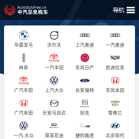
华晨宝马
沃尔沃
上汽奥迪
一汽奥迪
林肯
一汽丰田
东风日产
凯迪拉克
广汽丰田
上汽大众
长安福特
东风本田
广汽本田
长安马自达
别克
雪佛兰
一汽-大众
英菲尼迪
捷豹路虎
北京现代