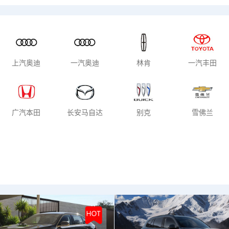
车上市
混动车型
纯电车型
上汽奥迪
一汽奥迪
林肯
一汽丰田
广汽本田
长安马自达
别克
雪佛兰