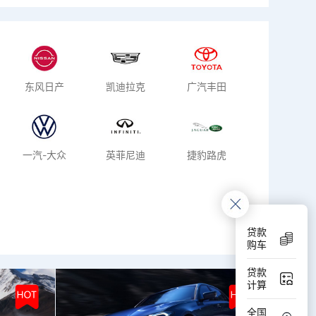
东风日产
凯迪拉克
广汽丰田
一汽-大众
英菲尼迪
捷豹路虎
贷款
购车
贷款
计算
全国