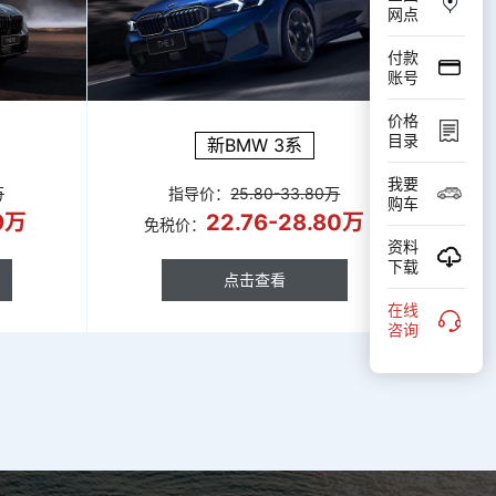
网点
付款
账号
价格
目录
新BMW 3系
我要
万
指导价：
25.80-33.80万
购车
69万
22.76-28.80万
免税价：
资料
下载
点击查看
在线
点击查看
咨询