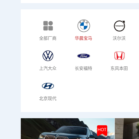
热门车型
新
全部厂商
华晨宝马
沃尔沃
上汽大众
长安福特
东风本田
北京现代