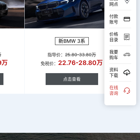
网点
付款
账号
价格
目录
新BMW 3系
我要
万
指导价：
25.80-33.80万
购车
69万
22.76-28.80万
免税价：
资料
下载
点击查看
在线
点击查看
咨询