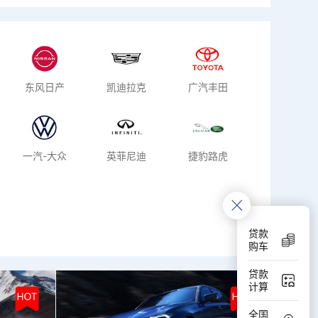
东风日产
凯迪拉克
广汽丰田
一汽-大众
英菲尼迪
捷豹路虎
贷款
购车
贷款
计算
全国