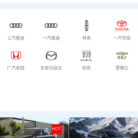
车上市
混动车型
纯电车型
上汽奥迪
一汽奥迪
林肯
一汽丰田
广汽本田
长安马自达
别克
雪佛兰