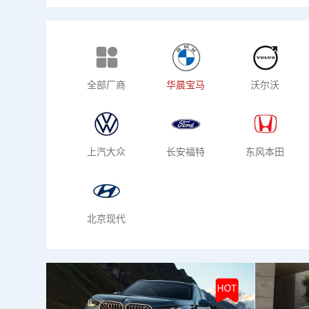
全部
新
全部厂商
华晨宝马
沃尔沃
上汽大众
长安福特
东风本田
北京现代