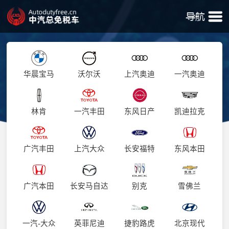
华晨宝马
沃尔沃
上汽奥迪
一汽奥迪
林肯
一汽丰田
东风日产
凯迪拉克
广汽丰田
上汽大众
长安福特
东风本田
广汽本田
长安马自达
别克
雪佛兰
一汽-大众
英菲尼迪
捷豹路虎
北京现代