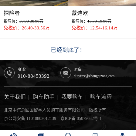
探险者
蒙迪欧
指导价：
30.98-38.98万
指导价：
15.78-19.98万
免税价：26.40-33.56万
免税价：12.54-16.14万
已经到底了！
电话：
邮箱：
010-88453392
dutyfree@zhongqizong.com
关于我们
|
购车助手
|
我要购车
|
购车流程
北京中汽总回国留学人员购车服务有限公司 版权所有
京公网安备 11010802012139
京ICP备 05079032号-1