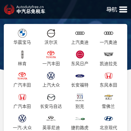
华晨宝马
沃尔沃
上汽奥迪
一汽奥迪
林肯
一汽丰田
东风日产
凯迪拉克
广汽丰田
上汽大众
长安福特
东风本田
广汽本田
长安马自达
别克
雪佛兰
一汽-大众
英菲尼迪
捷豹路虎
北京现代