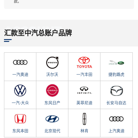
款。
汇款至中汽总账户品牌
一汽奥迪
沃尔沃
一汽丰田
捷豹路虎
一汽-大众
东风日产
英菲尼迪
长安马自达
东风本田
北京现代
林肯
上汽奥迪