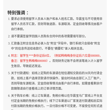
特别强调 ：
要求必须使用留学人员本人账户和本人姓名汇款。华晨宝马不可使用非
留学人员名字汇款，否则导致退款、车源取消、定金回收等情况由客户
自行承担。
请不要漏签留学回国人员购车合同中的各项需要填写部分。
汇款备注附言信息务必录入在“附言”字段中，银行系统只会接收“附言
中”的信息传送给收款行，不要在“摘要栏”录入相关信息。
附言：留学生***身份证后6位，（例如韩梅梅身份证后六位是000000，
备注：留学生韩梅梅000000）
。否则财务记账不会将该笔收入计入留学
生账目，导致延迟发运。
关于付款通知：如线上定购的车源请在短信通知交款后的30天内付清全
款，如线上客户选择贷款请尽快操作，留出时间由总部汇入工厂账户，
否则导致车源取消、定金回收等情况由客户自行承担。如需查看剩余付
款期限请自行查看线上的订单详情页面。
关于购车价格：线上订车渠道，免税价格以在华晨宝马厂家线上平台支
付定金当期的免税价格执行；线下订车渠道以厂家发送付款通知后实际
付款当期的免税价格执行。一旦付款价格不可变更，不接受任何形式退