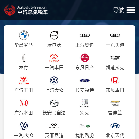
华晨宝马
沃尔沃
上汽奥迪
一汽奥迪
林肯
一汽丰田
东风日产
凯迪拉克
广汽丰田
上汽大众
长安福特
东风本田
广汽本田
长安马自达
别克
雪佛兰
一汽-大众
英菲尼迪
捷豹路虎
北京现代