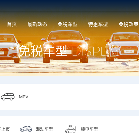
首页
最新动态
免税车型
特惠车型
免税政策
免税车型
DISPLAY
MPV
MPV
车上市
混动车型
纯电车型