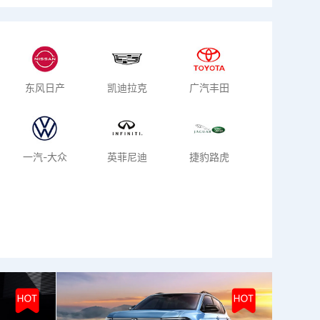
东风日产
凯迪拉克
广汽丰田
一汽-大众
英菲尼迪
捷豹路虎