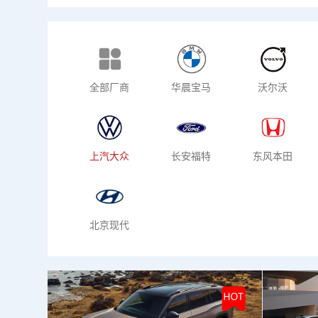
热门车型
新
全部厂商
华晨宝马
沃尔沃
上汽大众
长安福特
东风本田
北京现代