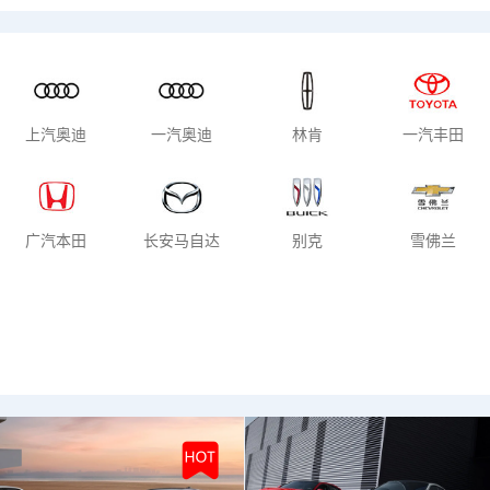
车上市
混动车型
纯电车型
上汽奥迪
一汽奥迪
林肯
一汽丰田
广汽本田
长安马自达
别克
雪佛兰