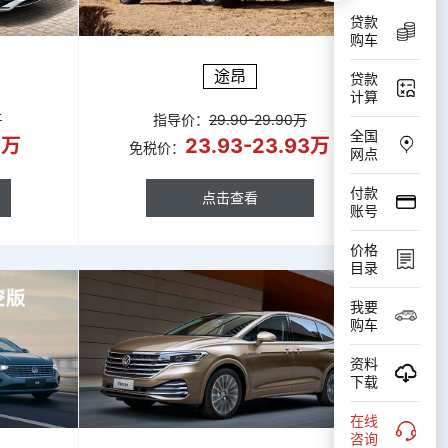
贷款
购车
途昂
贷款
计算
万
指导价：
29.90-29.90万
全国
4万
23.93-23.93万
免税价：
网点
付款
点击查看
账号
点击查看
价格
目录
我要
购车
资料
下载
在线
咨询