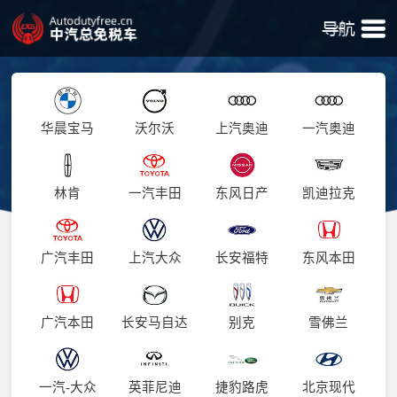
华晨宝马
沃尔沃
上汽奥迪
一汽奥迪
林肯
一汽丰田
东风日产
凯迪拉克
广汽丰田
上汽大众
长安福特
东风本田
广汽本田
长安马自达
别克
雪佛兰
一汽-大众
英菲尼迪
捷豹路虎
北京现代