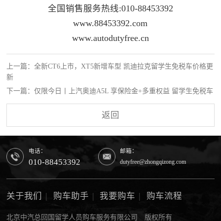
全国销售服务热线:010-88453392
www.88453392.com
www.autodutyfree.cn
上一篇：全新CT6上市，XT5新增车型 凯迪拉克留学生免税车价格更
新
下一篇：仅限今日丨上汽奥迪A5L 享保险金+多重权益 留学生免税车
返回
电话：
邮箱：
010-88453392
dutyfree@zhongqizong.com
关于我们
|
购车助手
|
我要购车
|
购车流程
北京中汽总回国留学人员购车服务有限公司 版权所有