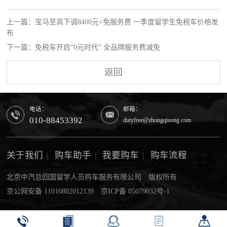
上一篇：宝马至高下调8400元+免服务费 一季度留学生免税车价格发
布
下一篇：免税车开启“0元时代” 全品牌服务费减免
返回
电话：
邮箱：
010-88453392
dutyfree@zhongqizong.com
关于我们
|
购车助手
|
我要购车
|
购车流程
北京中汽总回国留学人员购车服务有限公司 版权所有
京公网安备 11010802012139
京ICP备 05079032号-1