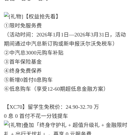
【权益抢先看】
①限时免服务费
（活动时间：2026年1月1日—2026年3月31日，活动
期间通过中汽总新订购或新申报沃尔沃免税车）
②中汽总3000元购车补贴
③首年保险基金
④终身免费保养
⑤新增0首付0息购车
⑥低息购车（享受12-60期超低息金融方案）
【XC70】留学生免税价：24.90-32.70 万​
0 息 0 首付不花一分钱提车
叠加「终身守护礼 + 超值升级礼 + 金融限时
礼 + 出行无忧礼」，再享 0 元服务费