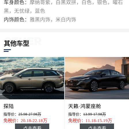
车身颜色：
摩纳哥紫，白黑双拼，白色，银色，曜石
黑，无忧绿，蓝色
内饰颜色：
雅黑内饰，米白内饰
其他车型
探陆
天籁·鸿蒙座舱
指导价：
25.98-27.98万
指导价：
13.99-17.98万
免税价：20.18-22.18万
免税价：11.18-15.19万
点击查看
点击查看