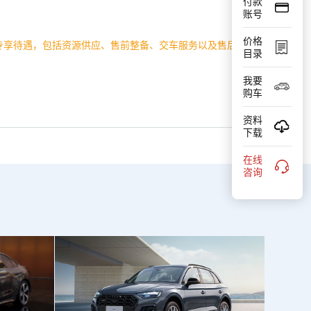
付款
账号
价格
P专享待遇，包括资源供应、售前整备、交车服务以及售后
目录
我要
购车
资料
下载
在线
咨询